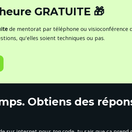
 heure GRATUITE 🎁
ite
 de mentorat par téléphone ou visioconférence d
stions, qu'elles soient techniques ou pas.
mps. Obtiens des répons
ide sur internet pour 
ton
code, tu sais que ça prend d