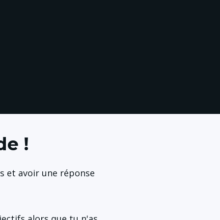
de !
s et avoir une réponse 
ctifs alors que tu n'as 