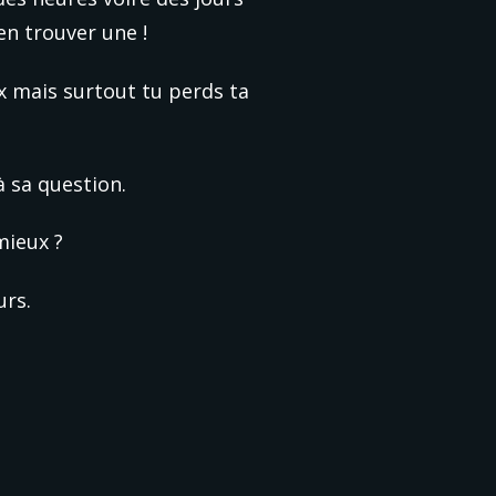
 en trouver une !
 mais surtout tu perds ta 
à sa question.
mieux ?
urs.