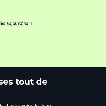
ès aujourd'hui !
es tout de
es heures voire des jours 