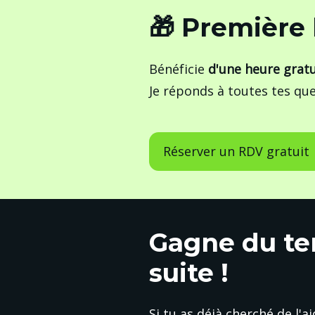
🎁 Première
Bénéficie 
d'une heure gratu
Je réponds à toutes tes que
Réserver un RDV gratuit
Gagne du te
suite !
Si tu as déjà cherché de l'a