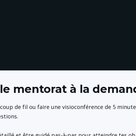
: le mentorat à la deman
oup de fil ou faire une visioconférence de 5 minute
stions.
aillé et être guidé pas-à-pas pour atteindre tes obje